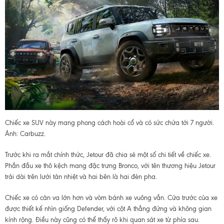
Chiếc xe SUV này mang phong cách hoài cổ và có sức chứa tới 7 người.
Ảnh: Carbuzz.
Trước khi ra mắt chính thức, Jetour đã chia sẻ một số chi tiết về chiếc xe.
Phần đầu xe thô kệch mang đặc trưng Bronco, với tên thương hiệu Jetour
trải dài trên lưới tản nhiệt và hai bên là hai đèn pha.
Chiếc xe có cản va lớn hơn và vòm bánh xe vuông vắn. Cửa trước của xe
được thiết kế nhìn giống Defender, với cột A thẳng đứng và không gian
kính rộng. Điều này cũng có thể thấy rõ khi quan sát xe từ phía sau.