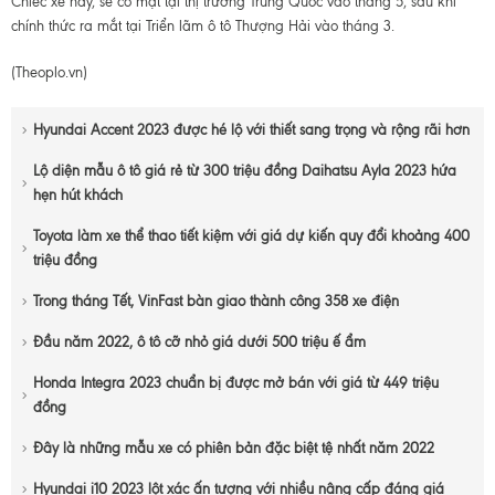
Chiếc xe này, sẽ có mặt tại thị trường Trung Quốc vào tháng 5, sau khi
chính thức ra mắt tại Triển lãm ô tô Thượng Hải vào tháng 3.
(Theoplo.vn)
Hyundai Accent 2023 được hé lộ với thiết sang trọng và rộng rãi hơn
Lộ diện mẫu ô tô giá rẻ từ 300 triệu đồng Daihatsu Ayla 2023 hứa
hẹn hút khách
Toyota làm xe thể thao tiết kiệm với giá dự kiến quy đổi khoảng 400
triệu đồng
Trong tháng Tết, VinFast bàn giao thành công 358 xe điện
Đầu năm 2022, ô tô cỡ nhỏ giá dưới 500 triệu ế ẩm
Honda Integra 2023 chuẩn bị được mở bán với giá từ 449 triệu
đồng
Đây là những mẫu xe có phiên bản đặc biệt tệ nhất năm 2022
Hyundai i10 2023 lột xác ấn tượng với nhiều nâng cấp đáng giá