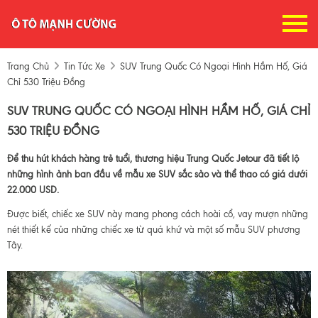
Trang Chủ
Tin Tức Xe
SUV Trung Quốc Có Ngoại Hình Hầm Hố, Giá
Chỉ 530 Triệu Đồng
SUV TRUNG QUỐC CÓ NGOẠI HÌNH HẦM HỐ, GIÁ CHỈ
530 TRIỆU ĐỒNG
Để thu hút khách hàng trẻ tuổi, thương hiệu Trung Quốc Jetour đã tiết lộ
những hình ảnh ban đầu về mẫu xe SUV sắc sảo và thể thao có giá dưới
22.000 USD.
Được biết, chiếc xe SUV này mang phong cách hoài cổ, vay mượn những
nét thiết kế của những chiếc xe từ quá khứ và một số mẫu SUV phương
Tây.