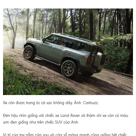
Xe còn được trang bị cả sạc không dây. Ảnh: Carbuzz.
Đèn hậu nhìn giống với chiếc xe Land Rover và thậm chí xe còn có màu
sơn đen giống như trên chiếc SUV của Anh.
Vị trí của tay nắm cửa sau và cửa sổ mỏng mạnh cũng giống hệt chiếc